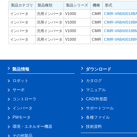
製品カテゴリ
製品種別
製品シリーズ
機種
形式
インバータ
汎用インバータ
V1000
CIMR
CIMR-VABA0018B
インバータ
汎用インバータ
V1000
CIMR
CIMR-VABA0018B
インバータ
汎用インバータ
V1000
CIMR
CIMR-VABA0018B
インバータ
汎用インバータ
V1000
CIMR
CIMR-VABA0018B
製品情報
ダウンロード
ロボット
カタログ
サーボ
マニュアル
コントローラ
CAD/外形図
インバータ
サポートツール
PMモータ
各種ファイル
環境・エネルギー機器
技術資料
その他製品