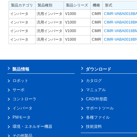
製品カテゴリ
製品種別
製品シリーズ
機種
形式
インバータ
汎用インバータ
V1000
CIMR
CIMR-VABA0018B
インバータ
汎用インバータ
V1000
CIMR
CIMR-VABA0018B
インバータ
汎用インバータ
V1000
CIMR
CIMR-VABA0018B
インバータ
汎用インバータ
V1000
CIMR
CIMR-VABA0018B
製品情報
ダウンロード
ロボット
カタログ
サーボ
マニュアル
コントローラ
CAD/外形図
インバータ
サポートツール
PMモータ
各種ファイル
環境・エネルギー機器
技術資料
その他製品