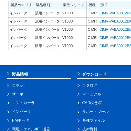
製品カテゴリ
製品種別
製品シリーズ
機種
形式
インバータ
汎用インバータ
V1000
CIMR
CIMR-VABA0012B
インバータ
汎用インバータ
V1000
CIMR
CIMR-VABA0012B
インバータ
汎用インバータ
V1000
CIMR
CIMR-VABA0012B
インバータ
汎用インバータ
V1000
CIMR
CIMR-VABA0012B
インバータ
汎用インバータ
V1000
CIMR
CIMR-VABA0012B
製品情報
ダウンロード
ロボット
カタログ
サーボ
マニュアル
コントローラ
CAD/外形図
インバータ
サポートツール
PMモータ
各種ファイル
環境・エネルギー機器
技術資料