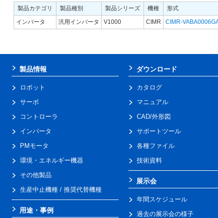
製品カテゴリ
製品種別
製品シリーズ
機種
形式
インバータ
汎用インバータ
V1000
CIMR
CIMR-VABA0006G
製品情報
ダウンロード
ロボット
カタログ
サーボ
マニュアル
コントローラ
CAD/外形図
インバータ
サポートツール
PMモータ
各種ファイル
環境・エネルギー機器
技術資料
その他製品
展示会
生産中止機種 / 推奨代替機種
年間スケジュール
用途・事例
過去の展示会の様子