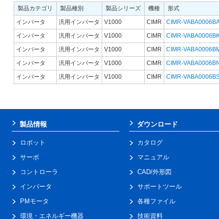
製品カテゴリ
製品種別
製品シリーズ
機種
形式
インバータ
汎用インバータ
V1000
CIMR
CIMR-VABA0006B
インバータ
汎用インバータ
V1000
CIMR
CIMR-VABA0006B
インバータ
汎用インバータ
V1000
CIMR
CIMR-VABA0006B
インバータ
汎用インバータ
V1000
CIMR
CIMR-VABA0006B
インバータ
汎用インバータ
V1000
CIMR
CIMR-VABA0006B
製品情報
ダウンロード
ロボット
カタログ
サーボ
マニュアル
コントローラ
CAD/外形図
インバータ
サポートツール
PMモータ
各種ファイル
環境・エネルギー機器
技術資料