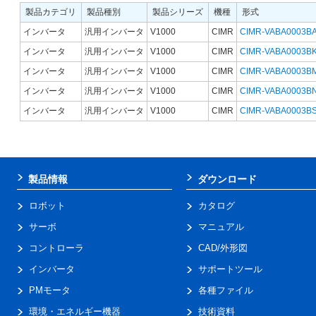
製品カテゴリ
製品種別
製品シリーズ
機種
形式
インバータ
汎用インバータ
V1000
CIMR
CIMR-VABA0003B
インバータ
汎用インバータ
V1000
CIMR
CIMR-VABA0003B
インバータ
汎用インバータ
V1000
CIMR
CIMR-VABA0003B
インバータ
汎用インバータ
V1000
CIMR
CIMR-VABA0003B
インバータ
汎用インバータ
V1000
CIMR
CIMR-VABA0003B
製品情報
ダウンロード
ロボット
カタログ
サーボ
マニュアル
コントローラ
CAD/外形図
インバータ
サポートツール
PMモータ
各種ファイル
環境・エネルギー機器
技術資料