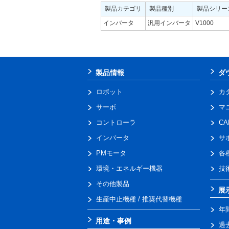
製品カテゴリ
製品種別
製品シリー
インバータ
汎用インバータ
V1000
製品情報
ダ
ロボット
カ
サーボ
マ
コントローラ
C
インバータ
サ
PMモータ
各
環境・エネルギー機器
技
その他製品
展
生産中止機種 / 推奨代替機種
年
用途・事例
過