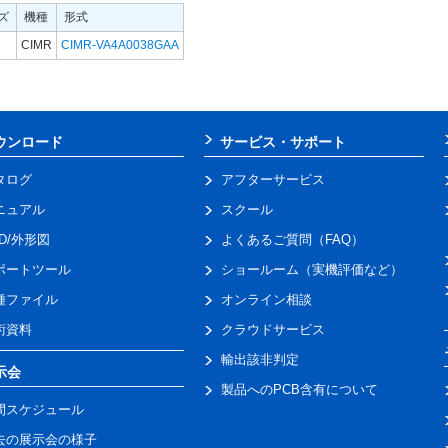
ズ
機種
形式
CIMR
CIMR-VA4A0038GAA
ウンロード
サービス・サポート
タログ
アフターサービス
ニュアル
スクール
AD/外形図
よくあるご質問（FAQ）
ポートツール
ショールーム（実機評価など）
種ファイル
オンライン相談
術資料
クラウドサービス
輸出該非判定
示会
製品へのPCB含有について
間スケジュール
去の展示会の様子