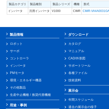
製品カテゴリ
製品種別
製品シリーズ
機種
形式
インバータ
汎用インバータ
V1000
CIMR
CIMR-VA4A0031G
製品情報
ダウンロード
ロボット
カタログ
サーボ
マニュアル
コントローラ
CAD/外形図
インバータ
サポートツール
PMモータ
各種ファイル
環境・エネルギー機器
技術資料
その他製品
展示会
生産中止機種 / 推奨代替機種
年間スケジュール
用途・事例
過去の展示会の様子