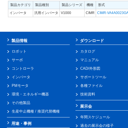
製品カテゴリ
製品種別
製品シリーズ
機種
形式
インバータ
汎用インバータ
V1000
CIMR
CIMR-VA4A0023G
製品情報
ダウンロード
ロボット
カタログ
サーボ
マニュアル
コントローラ
CAD/外形図
インバータ
サポートツール
PMモータ
各種ファイル
環境・エネルギー機器
技術資料
その他製品
展示会
生産中止機種 / 推奨代替機種
年間スケジュール
用途・事例
過去の展示会の様子