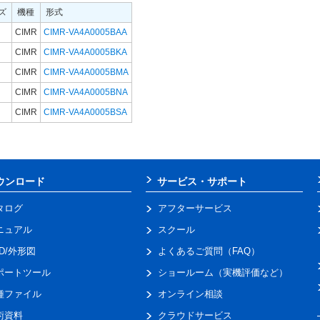
ズ
機種
形式
CIMR
CIMR-VA4A0005BAA
CIMR
CIMR-VA4A0005BKA
CIMR
CIMR-VA4A0005BMA
CIMR
CIMR-VA4A0005BNA
CIMR
CIMR-VA4A0005BSA
ウンロード
サービス・サポート
タログ
アフターサービス
ニュアル
スクール
AD/外形図
よくあるご質問（FAQ）
ポートツール
ショールーム（実機評価など）
種ファイル
オンライン相談
術資料
クラウドサービス