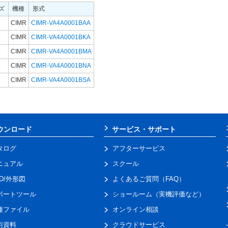
ズ
機種
形式
CIMR
CIMR-VA4A0001BAA
CIMR
CIMR-VA4A0001BKA
CIMR
CIMR-VA4A0001BMA
CIMR
CIMR-VA4A0001BNA
CIMR
CIMR-VA4A0001BSA
ウンロード
サービス・サポート
タログ
アフターサービス
ニュアル
スクール
AD/外形図
よくあるご質問（FAQ）
ポートツール
ショールーム（実機評価など）
種ファイル
オンライン相談
術資料
クラウドサービス