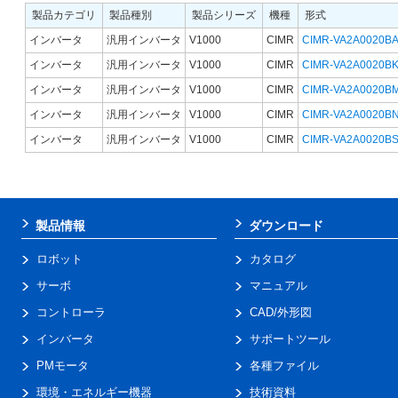
製品カテゴリ
製品種別
製品シリーズ
機種
形式
インバータ
汎用インバータ
V1000
CIMR
CIMR-VA2A0020B
インバータ
汎用インバータ
V1000
CIMR
CIMR-VA2A0020B
インバータ
汎用インバータ
V1000
CIMR
CIMR-VA2A0020B
インバータ
汎用インバータ
V1000
CIMR
CIMR-VA2A0020B
インバータ
汎用インバータ
V1000
CIMR
CIMR-VA2A0020B
製品情報
ダウンロード
ロボット
カタログ
サーボ
マニュアル
コントローラ
CAD/外形図
インバータ
サポートツール
PMモータ
各種ファイル
環境・エネルギー機器
技術資料