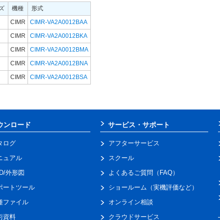
ズ
機種
形式
CIMR
CIMR-VA2A0012BAA
CIMR
CIMR-VA2A0012BKA
CIMR
CIMR-VA2A0012BMA
CIMR
CIMR-VA2A0012BNA
CIMR
CIMR-VA2A0012BSA
ウンロード
サービス・サポート
タログ
アフターサービス
ニュアル
スクール
AD/外形図
よくあるご質問（FAQ）
ポートツール
ショールーム（実機評価など）
種ファイル
オンライン相談
術資料
クラウドサービス