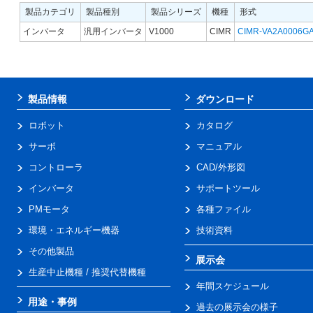
製品カテゴリ
製品種別
製品シリーズ
機種
形式
インバータ
汎用インバータ
V1000
CIMR
CIMR-VA2A0006G
製品情報
ダウンロード
ロボット
カタログ
サーボ
マニュアル
コントローラ
CAD/外形図
インバータ
サポートツール
PMモータ
各種ファイル
環境・エネルギー機器
技術資料
その他製品
展示会
生産中止機種 / 推奨代替機種
年間スケジュール
用途・事例
過去の展示会の様子