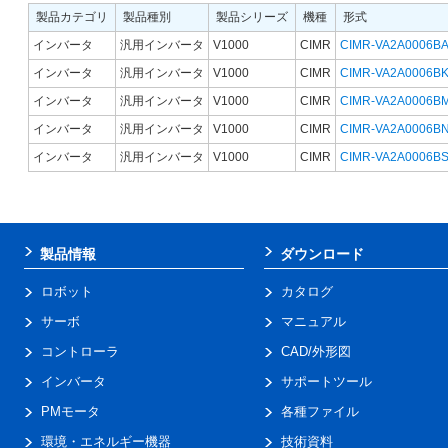
製品カテゴリ
製品種別
製品シリーズ
機種
形式
インバータ
汎用インバータ
V1000
CIMR
CIMR-VA2A0006B
インバータ
汎用インバータ
V1000
CIMR
CIMR-VA2A0006B
インバータ
汎用インバータ
V1000
CIMR
CIMR-VA2A0006B
インバータ
汎用インバータ
V1000
CIMR
CIMR-VA2A0006B
インバータ
汎用インバータ
V1000
CIMR
CIMR-VA2A0006B
製品情報
ダウンロード
ロボット
カタログ
サーボ
マニュアル
コントローラ
CAD/外形図
インバータ
サポートツール
PMモータ
各種ファイル
環境・エネルギー機器
技術資料