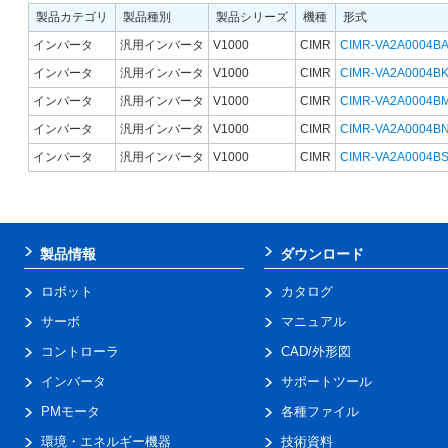
製品カテゴリ
製品種別
製品シリーズ
機種
形式
インバータ
汎用インバータ
V1000
CIMR
CIMR-VA2A0004B
インバータ
汎用インバータ
V1000
CIMR
CIMR-VA2A0004B
インバータ
汎用インバータ
V1000
CIMR
CIMR-VA2A0004B
インバータ
汎用インバータ
V1000
CIMR
CIMR-VA2A0004B
インバータ
汎用インバータ
V1000
CIMR
CIMR-VA2A0004B
製品情報
ダウンロード
ロボット
カタログ
サーボ
マニュアル
コントローラ
CAD/外形図
インバータ
サポートツール
PMモータ
各種ファイル
環境・エネルギー機器
技術資料