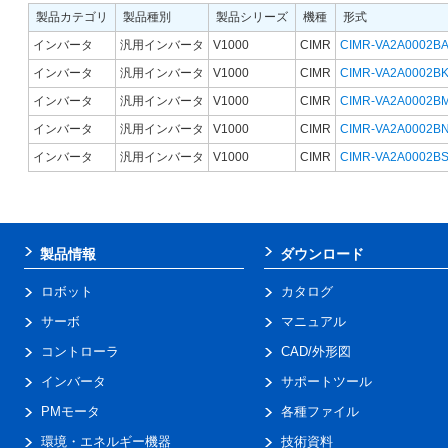
製品カテゴリ
製品種別
製品シリーズ
機種
形式
インバータ
汎用インバータ
V1000
CIMR
CIMR-VA2A0002B
インバータ
汎用インバータ
V1000
CIMR
CIMR-VA2A0002B
インバータ
汎用インバータ
V1000
CIMR
CIMR-VA2A0002B
インバータ
汎用インバータ
V1000
CIMR
CIMR-VA2A0002B
インバータ
汎用インバータ
V1000
CIMR
CIMR-VA2A0002B
製品情報
ダウンロード
ロボット
カタログ
サーボ
マニュアル
コントローラ
CAD/外形図
インバータ
サポートツール
PMモータ
各種ファイル
環境・エネルギー機器
技術資料