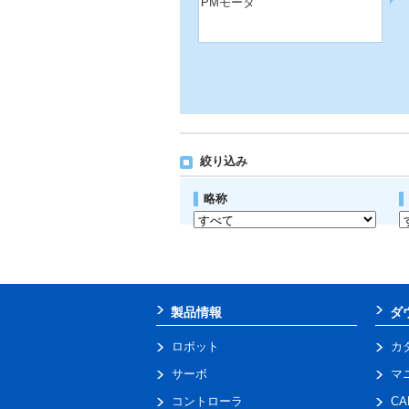
PMモータ
絞り込み
略称
製品情報
ダ
ロボット
カ
サーボ
マ
コントローラ
C