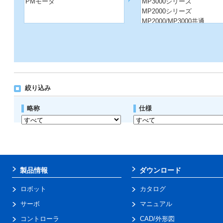
PMモータ
MP3000シリーズ
MP2000シリーズ
MP2000/MP3000共通
コントローラ その他
絞り込み
略称
仕様
製品情報
ダウンロード
ロボット
カタログ
サーボ
マニュアル
コントローラ
CAD/外形図