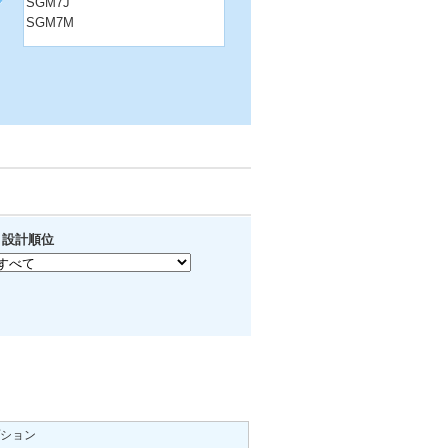
SGM7J
SGM7M
設計順位
ション