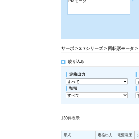
PMモータ
サーボ > Σ-7シリーズ > 回転形モータ >
絞り込み
定格出力
軸端
130
件表示
形式
定格出力
電源電圧