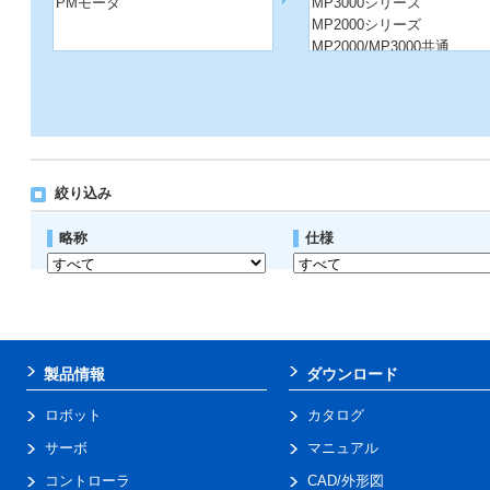
PMモータ
MP3000シリーズ
MP2000シリーズ
MP2000/MP3000共通
コントローラ その他
絞り込み
略称
仕様
製品情報
ダウンロード
ロボット
カタログ
サーボ
マニュアル
コントローラ
CAD/外形図