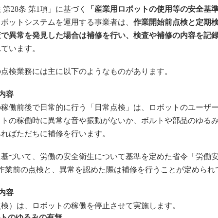
第28条 第1項」に基づく
「産業用ロボットの使用等の安全基
ロボットシステムを運用する事業者は、
作業開始前点検と定期
査で異常を発見した場合は補修を行い、検査や補修の内容を記録
れています。
の点検業務には主に以下のようなものがあります。
内容
の稼働前後で日常的に行う「日常点検」は、ロボットのユーザ
ットの稼働時に異常な音や振動がないか、ボルトや部品のゆる
あればただちに補修を行います。
に基づいて、労働の安全衛生について基準を定めた省令「労働
示作業前の点検と、異常を認めた際は補修を行うことが定められ
内容
点検）は、ロボットの稼働を停止させて実施します。
トのゆるみの有無