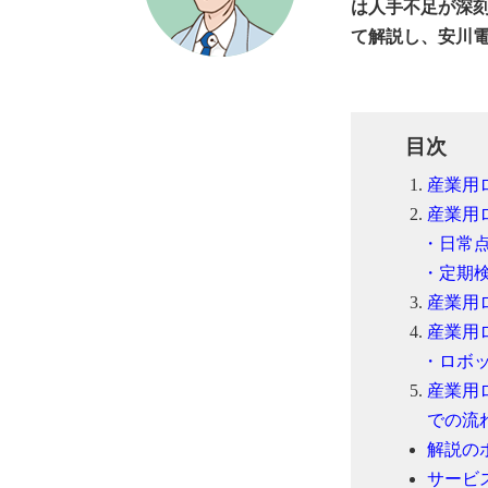
は人手不足が深
て解説し、安川
目次
産業用
産業用
・日常
・定期
産業用
産業用
・ロボッ
産業用
での流
解説の
サービ