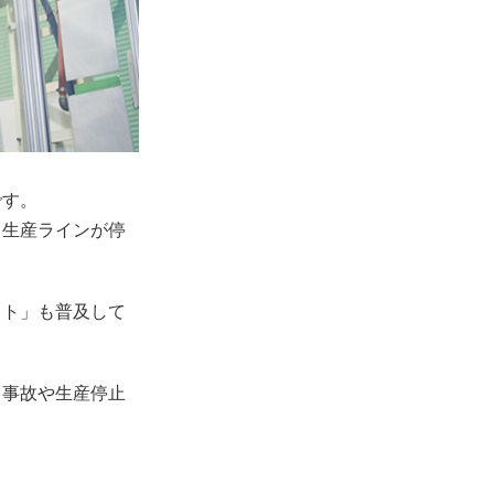
です。
と生産ラインが停
ット」も普及して
、事故や生産停止