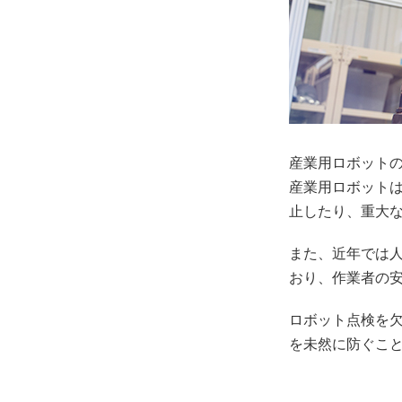
産業用ロボット
産業用ロボット
止したり、重大
また、近年では
おり、作業者の
ロボット点検を
を未然に防ぐこ