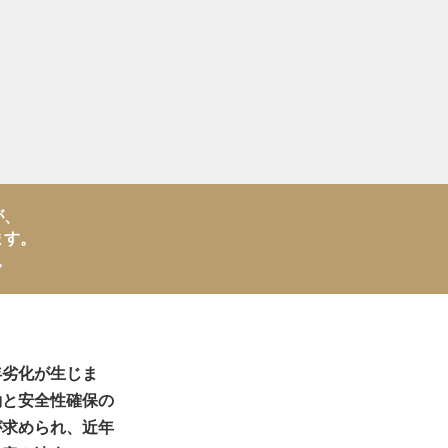
が、
ます。
。
年劣化が生じま
働と安全性確保の
が求められ、近年