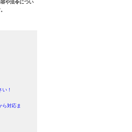
内容や法令につい
す。
さい！
から対応ま