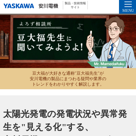
製品・技術情報
サイト
MENU
豆大福が大好きな通称"豆大福先生"が
安川電機の製品にまつわる疑問や業界の
トレンドをわかりやすく解説します。
太陽光発電の発電状況や異常発
生を"見える化"する、