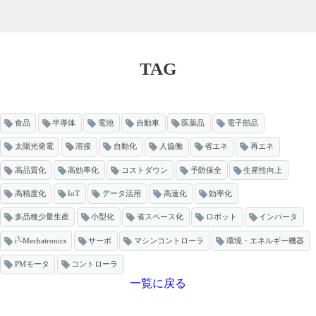
TAG
食品
半導体
電池
自動車
医薬品
電子部品
太陽光発電
溶接
自動化
人協働
省エネ
再エネ
高品質化
高効率化
コストダウン
予防保全
生産性向上
高精度化
IoT
データ活用
高速化
効率化
多品種少量生産
小型化
省スペース化
ロボット
インバータ
3
i
-Mechatronics
サーボ
マシンコントローラ
環境・エネルギー機器
PMモータ
コントローラ
一覧に戻る