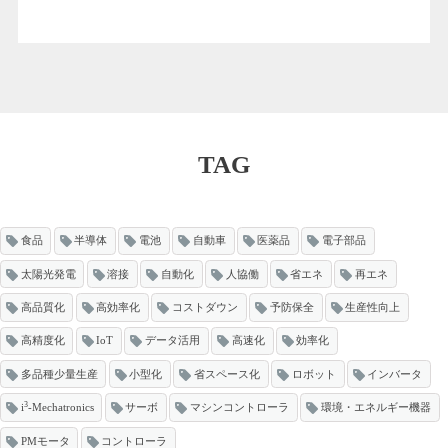
TAG
食品
半導体
電池
自動車
医薬品
電子部品
太陽光発電
溶接
自動化
人協働
省エネ
再エネ
高品質化
高効率化
コストダウン
予防保全
生産性向上
高精度化
IoT
データ活用
高速化
効率化
多品種少量生産
小型化
省スペース化
ロボット
インバータ
3
i
-Mechatronics
サーボ
マシンコントローラ
環境・エネルギー機器
PMモータ
コントローラ