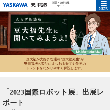
製品・技術情報
サイト
MENU
豆大福が大好きな通称"豆大福先生"が
安川電機の製品にまつわる疑問や業界の
トレンドをわかりやすく解説します。
「2023国際ロボット展」出展レ
ポート