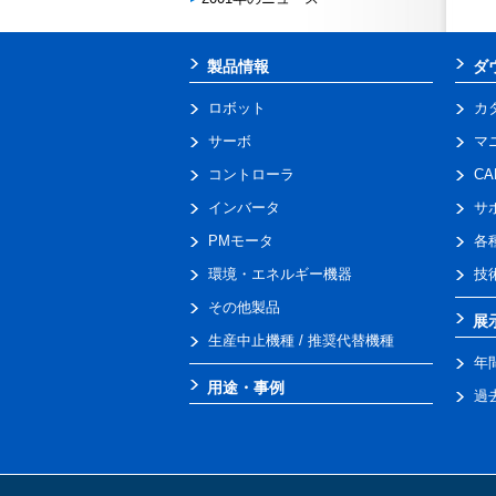
製品情報
ダ
ロボット
カ
サーボ
マ
コントローラ
C
インバータ
サ
PMモータ
各
環境・エネルギー機器
技
その他製品
展
生産中止機種 / 推奨代替機種
年
用途・事例
過