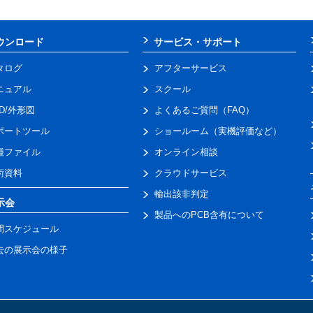
ウンロード
サービス・サポート
タログ
アフターサービス
ニュアル
スクール
AD/外形図
よくあるご質問（FAQ）
ポートツール
ショールーム（実機評価など）
種ファイル
オンライン相談
術資料
クラウドサービス
輸出該非判定
示会
製品へのPCB含有について
間スケジュール
去の展示会の様子