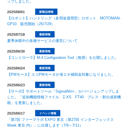
ップしました。
2025/08/01
新製品情報
【ロボット】ハンドリング（多用途適用型）ロボット MOTOMAN-
GP10 販売開始（25/7/29）
2025/07/18
最新情報
夏季休暇中の各種サービスの運営について
2025/06/30
最新情報
【コントローラ】M-4 Configuration Tool（無償）を公開しました。
2025/06/24
最新情報
【PMモータ】エコPMモータが省エネ補助金対象になりました。
2025/06/23
最新情報
【サーボ】サポートツール「SigmaWin+」がバージョンアップしま
した。「追加機能情報ファイル Σ-XS FT40 プレス・射出成形機
能」を更新しました。
2025/06/17
イベント情報
「第7回 ファーマラボ EXPO 東京（第27回 インターフェックス
Week 東京 内）」に出展します（7/9～7/11）