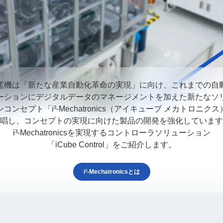
電機は「新たな産業自動化革命の実現」に向け、これまでの自
ーションにデジタルデータのマネージメントを加えた新たなソ
コンセプト「i³-Mechatronics（アイキューブ メカトロニク
唱し、コンセプトの実現に向けた製品の開発を
強化しています
i³-Mechatronicsを実現するコントローラソリューション
「iCube Control」をご紹介します。
i³-Mechatronicsとは