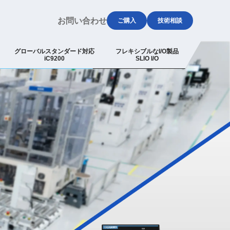
お問い合わせ
ご購入
技術相談
グローバルスタンダード対応
フレキシブルなI/O製品
iC9200
SLIO I/O