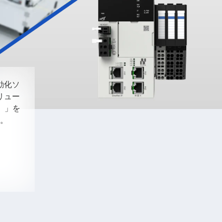
動化ソ
リュー
ス）」を
。