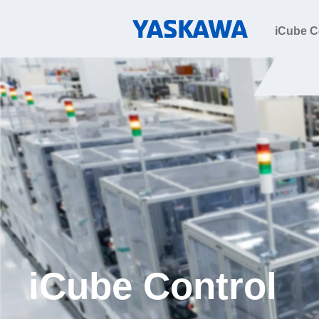
iCube C
iCube Control