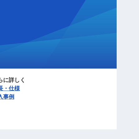
らに詳しく
長・仕様
入事例