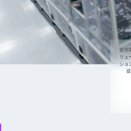
安川
リュ
ション
提