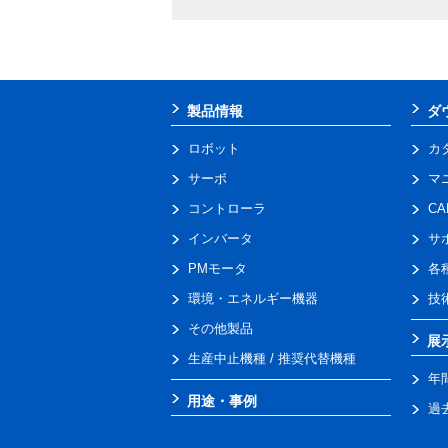
製品情報
ダ
ロボット
カ
サーボ
マ
コントローラ
C
インバータ
サ
PMモータ
各
環境・エネルギー機器
技
その他製品
展
生産中止機種 / 推奨代替機種
年
用途・事例
過