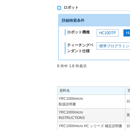
ロボット
詳細検索条件
ロボット機種
HC10DTP
H
ティーチングペ
標準プログラミン
ンダント仕様
8 件中 1-8 件表示
資料名
YRC1000micro
日
取扱説明書
YRC1000micro
英
INSTRUCTIONS
YRC1000micro HC シリーズ 補足説明書
日