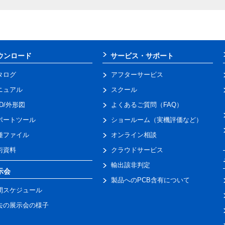
ウンロード
サービス・サポート
タログ
アフターサービス
ニュアル
スクール
AD/外形図
よくあるご質問（FAQ）
ポートツール
ショールーム（実機評価など）
種ファイル
オンライン相談
術資料
クラウドサービス
輸出該非判定
示会
製品へのPCB含有について
間スケジュール
去の展示会の様子