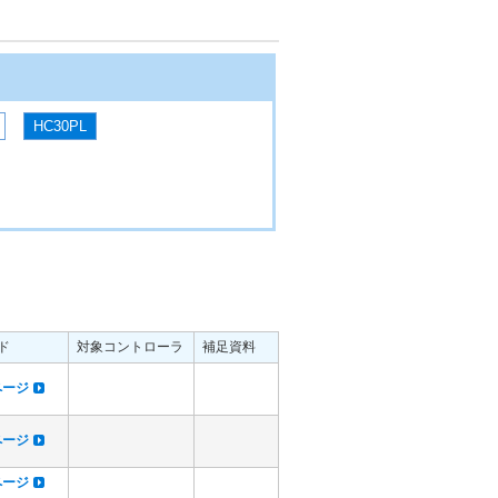
HC30PL
ド
対象コントローラ
補足資料
dページ
dページ
dページ