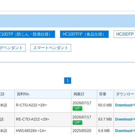
C10DTP（防じん・防滴仕様）
HC10DTFP（食品仕様）
HC20DTP
グペンダント
スマートペンダント
1
言語
資料No.
掲載日
容量
ダウンロー
2026/07/17
本語
R-CTO-A222 <29>
60.0 MB
Downloa
2026/07/17
語
RE-CTO-A222 <29>
63.7 MB
Downloa
本語
HW1485284 <14>
2025/05/20
6.6 MB
Downloa