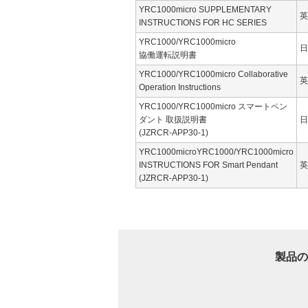
YRC1000micro SUPPLEMENTARY
英
INSTRUCTIONS FOR HC SERIES
YRC1000/YRC1000micro
日
協働運転説明書
YRC1000/YRC1000micro Collaborative
英
Operation Instructions
YRC1000/YRC1000micro スマートペン
ダント 取扱説明書
日
(JZRCR-APP30-1)
YRC1000microYRC1000/YRC1000micro
INSTRUCTIONS FOR Smart Pendant
英
(JZRCR-APP30-1)
製品の