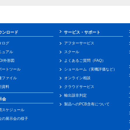
ウンロード
サービス・サポート
タログ
アフターサービス
ニュアル
スクール
AD/外形図
よくあるご質問（FAQ）
ポートツール
ショールーム（実機評価など）
種ファイル
オンライン相談
術資料
クラウドサービス
輸出該非判定
示会
製品へのPCB含有について
間スケジュール
去の展示会の様子