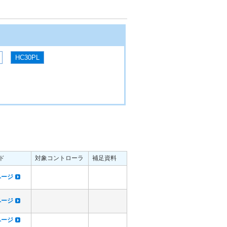
HC30PL
ド
対象コントローラ
補足資料
dページ
dページ
dページ