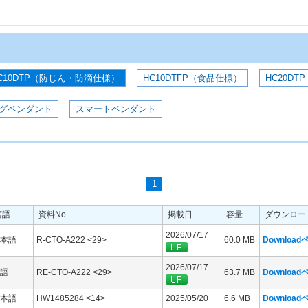
C10DTP（防じん・防滴仕様）
HC10DTFP（食品仕様）
HC20DTP
グペンダント
スマートペンダント
1
言語
資料No.
掲載日
容量
ダウンロー
2026/07/17
本語
R-CTO-A222 <29>
60.0 MB
Downloa
2026/07/17
語
RE-CTO-A222 <29>
63.7 MB
Downloa
本語
HW1485284 <14>
2025/05/20
6.6 MB
Downloa