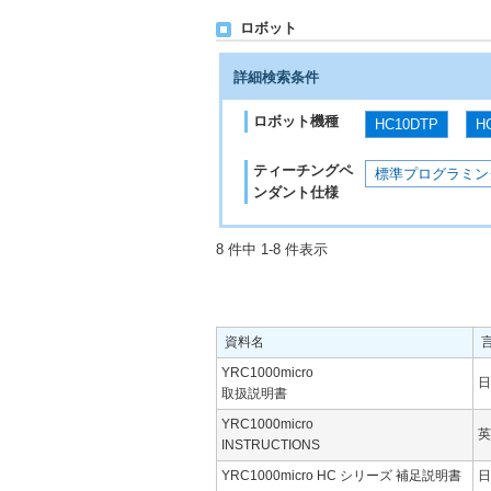
ロボット
詳細検索条件
ロボット機種
HC10DTP
H
ティーチングペ
標準プログラミン
ンダント仕様
8 件中 1-8 件表示
資料名
YRC1000micro
日
取扱説明書
YRC1000micro
英
INSTRUCTIONS
YRC1000micro HC シリーズ 補足説明書
日