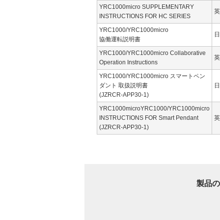
YRC1000micro SUPPLEMENTARY
英
INSTRUCTIONS FOR HC SERIES
YRC1000/YRC1000micro
日
協働運転説明書
YRC1000/YRC1000micro Collaborative
英
Operation Instructions
YRC1000/YRC1000micro スマートペン
ダント 取扱説明書
日
(JZRCR-APP30-1)
YRC1000microYRC1000/YRC1000micro
INSTRUCTIONS FOR Smart Pendant
英
(JZRCR-APP30-1)
製品の