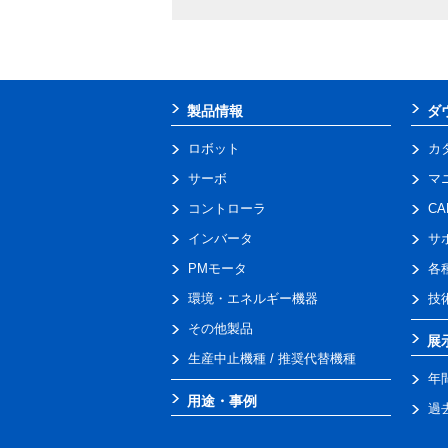
製品情報
ダ
ロボット
カ
サーボ
マ
コントローラ
C
インバータ
サ
PMモータ
各
環境・エネルギー機器
技
その他製品
展
生産中止機種 / 推奨代替機種
年
用途・事例
過