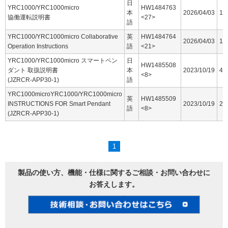
日
YRC1000/YRC1000micro
HW1484763
本
2026/04/03
16
協働運転説明書
<27>
語
YRC1000/YRC1000micro Collaborative
英
HW1484764
2026/04/03
15
Operation Instructions
語
<21>
YRC1000/YRC1000micro スマートペン
日
HW1485508
ダント 取扱説明書
本
2023/10/19
44
<8>
(JZRCR-APP30-1)
語
YRC1000microYRC1000/YRC1000micro
英
HW1485509
INSTRUCTIONS FOR Smart Pendant
2023/10/19
25
語
<8>
(JZRCR-APP30-1)
1
製品の使い方、機能・仕様に関するご相談・お問い合わせに
お答えします。