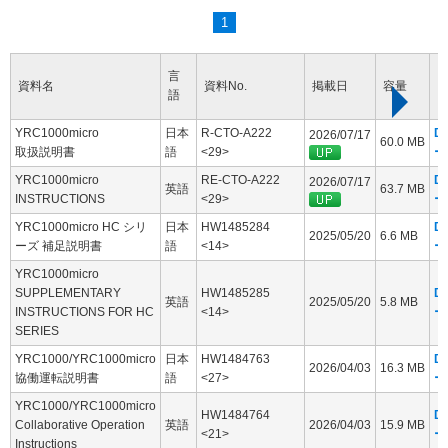
1
言
資料名
資料No.
掲載日
容量
語
YRC1000micro
日本
R-CTO-A222
D
2026/07/17
60.0 MB
取扱説明書
語
<29>
ー
YRC1000micro
RE-CTO-A222
D
2026/07/17
英語
63.7 MB
INSTRUCTIONS
<29>
ー
YRC1000micro HC シリ
日本
HW1485284
D
2025/05/20
6.6 MB
ーズ 補足説明書
語
<14>
ー
YRC1000micro
SUPPLEMENTARY
HW1485285
D
英語
2025/05/20
5.8 MB
INSTRUCTIONS FOR HC
<14>
ー
SERIES
YRC1000/YRC1000micro
日本
HW1484763
D
2026/04/03
16.3 MB
協働運転説明書
語
<27>
ー
YRC1000/YRC1000micro
HW1484764
D
Collaborative Operation
英語
2026/04/03
15.9 MB
<21>
ー
Instructions