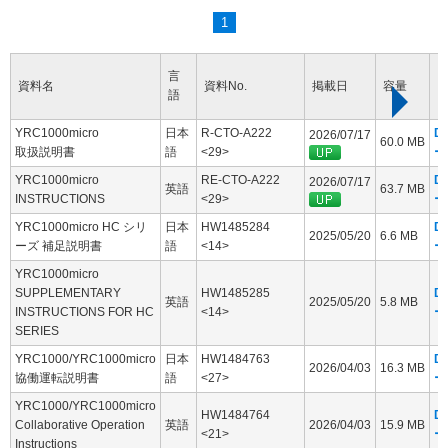
1
言
資料名
資料No.
掲載日
容量
語
YRC1000micro
日本
R-CTO-A222
D
2026/07/17
60.0 MB
取扱説明書
語
<29>
ー
YRC1000micro
RE-CTO-A222
D
2026/07/17
英語
63.7 MB
INSTRUCTIONS
<29>
ー
YRC1000micro HC シリ
日本
HW1485284
D
2025/05/20
6.6 MB
ーズ 補足説明書
語
<14>
ー
YRC1000micro
SUPPLEMENTARY
HW1485285
D
英語
2025/05/20
5.8 MB
INSTRUCTIONS FOR HC
<14>
ー
SERIES
YRC1000/YRC1000micro
日本
HW1484763
D
2026/04/03
16.3 MB
協働運転説明書
語
<27>
ー
YRC1000/YRC1000micro
HW1484764
D
Collaborative Operation
英語
2026/04/03
15.9 MB
<21>
ー
Instructions