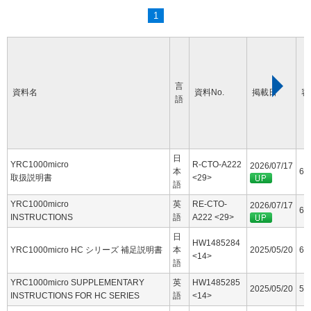
1
言
資料名
資料No.
掲載日
容
語
日
YRC1000micro
R-CTO-A222
2026/07/17
本
60
取扱説明書
<29>
語
YRC1000micro
英
RE-CTO-
2026/07/17
63
INSTRUCTIONS
語
A222 <29>
日
HW1485284
YRC1000micro HC シリーズ 補足説明書
本
2025/05/20
6.
<14>
語
YRC1000micro SUPPLEMENTARY
英
HW1485285
2025/05/20
5.
INSTRUCTIONS FOR HC SERIES
語
<14>