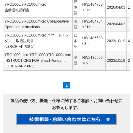
日
YRC1000/YRC1000micro
HW1484763
本
2026/04/03
16
協働運転説明書
<27>
語
YRC1000/YRC1000micro Collaborative
英
HW1484764
2026/04/03
15
Operation Instructions
語
<21>
YRC1000/YRC1000micro スマートペン
日
HW1485508
ダント 取扱説明書
本
2023/10/19
44
<8>
(JZRCR-APP30-1)
語
YRC1000microYRC1000/YRC1000micro
英
HW1485509
INSTRUCTIONS FOR Smart Pendant
2023/10/19
25
語
<8>
(JZRCR-APP30-1)
1
製品の使い方、機能・仕様に関するご相談・お問い合わせに
お答えします。