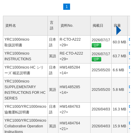
1
言
資料名
資料No.
掲載日
容量
語
YRC1000micro
日本
R-CTO-A222
D
2026/07/17
60.0 MB
取扱説明書
語
<29>
ー
YRC1000micro
RE-CTO-A222
D
2026/07/17
英語
63.7 MB
INSTRUCTIONS
<29>
ー
YRC1000micro HC シリ
日本
HW1485284
D
2025/05/20
6.6 MB
ーズ 補足説明書
語
<14>
ー
YRC1000micro
SUPPLEMENTARY
HW1485285
D
英語
2025/05/20
5.8 MB
INSTRUCTIONS FOR HC
<14>
ー
SERIES
YRC1000/YRC1000micro
日本
HW1484763
D
2026/04/03
16.3 MB
協働運転説明書
語
<27>
ー
YRC1000/YRC1000micro
HW1484764
D
Collaborative Operation
英語
2026/04/03
15.9 MB
<21>
ー
Instructions