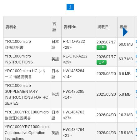
1
言
資料名
資料No.
掲載日
容量
語
YRC1000micro
日本
R-CTO-A222
D
2026/07/17
60.0 MB
取扱説明書
語
<29>
ー
YRC1000micro
RE-CTO-A222
D
2026/07/17
英語
63.7 MB
INSTRUCTIONS
<29>
ー
YRC1000micro HC シリ
日本
HW1485284
D
2025/05/20
6.6 MB
ーズ 補足説明書
語
<14>
ー
YRC1000micro
SUPPLEMENTARY
HW1485285
D
英語
2025/05/20
5.8 MB
INSTRUCTIONS FOR HC
<14>
ー
SERIES
YRC1000/YRC1000micro
日本
HW1484763
D
2026/04/03
16.3 MB
協働運転説明書
語
<27>
ー
YRC1000/YRC1000micro
HW1484764
D
Collaborative Operation
英語
2026/04/03
15.9 MB
<21>
ー
Instructions