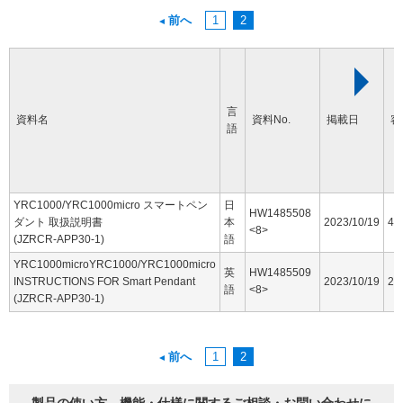
前へ
1
2
言
資料名
資料No.
掲載日
容
語
YRC1000/YRC1000micro スマートペン
日
HW1485508
ダント 取扱説明書
本
2023/10/19
44
<8>
(JZRCR-APP30-1)
語
YRC1000microYRC1000/YRC1000micro
英
HW1485509
INSTRUCTIONS FOR Smart Pendant
2023/10/19
25
語
<8>
(JZRCR-APP30-1)
前へ
1
2