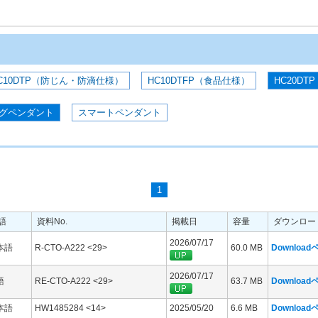
C10DTP（防じん・防滴仕様）
HC10DTFP（食品仕様）
HC20DTP
グペンダント
スマートペンダント
1
語
資料No.
掲載日
容量
ダウンロー
2026/07/17
本語
R-CTO-A222 <29>
60.0 MB
Downloa
2026/07/17
語
RE-CTO-A222 <29>
63.7 MB
Downloa
本語
HW1485284 <14>
2025/05/20
6.6 MB
Downloa