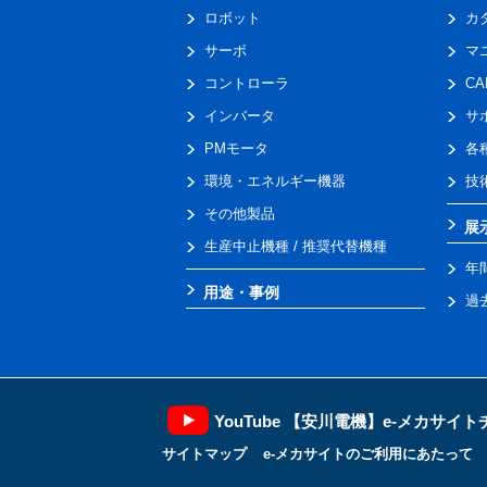
ロボット
カ
サーボ
マ
コントローラ
C
インバータ
サ
PMモータ
各
環境・エネルギー機器
技
その他製品
展
生産中止機種 / 推奨代替機種
年
用途・事例
過
YouTube 【安川電機】e-メカサイ
サイトマップ
e-メカサイトのご利用にあたって