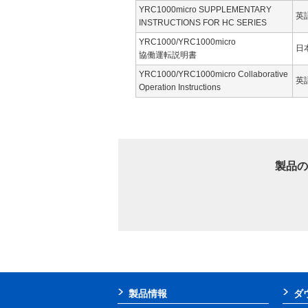
YRC1000micro SUPPLEMENTARY
英
INSTRUCTIONS FOR HC SERIES
YRC1000/YRC1000micro
日
協働運転説明書
YRC1000/YRC1000micro Collaborative
英
Operation Instructions
製品の
製品情報
ダ