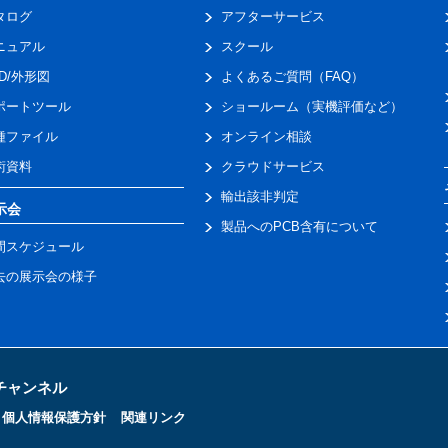
タログ
アフターサービス
ニュアル
スクール
AD/外形図
よくあるご質問（FAQ）
ポートツール
ショールーム（実機評価など）
種ファイル
オンライン相談
術資料
クラウドサービス
輸出該非判定
示会
製品へのPCB含有について
間スケジュール
去の展示会の様子
トチャンネル
個人情報保護方針
関連リンク