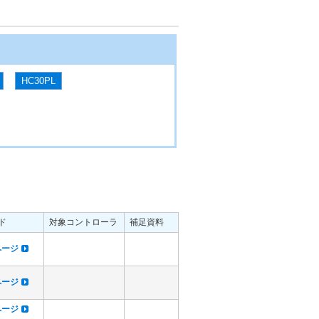
HC30PL
ド
対象コントローラ
補足資料
dページ
dページ
dページ