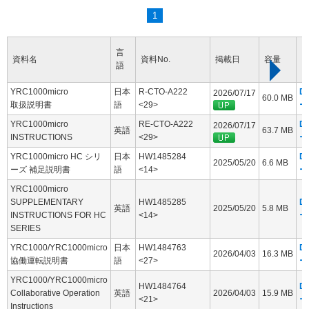
1
言
資料名
資料No.
掲載日
容量
語
YRC1000micro
日本
R-CTO-A222
D
2026/07/17
60.0 MB
取扱説明書
語
<29>
ー
YRC1000micro
RE-CTO-A222
D
2026/07/17
英語
63.7 MB
INSTRUCTIONS
<29>
ー
YRC1000micro HC シリ
日本
HW1485284
D
2025/05/20
6.6 MB
ーズ 補足説明書
語
<14>
ー
YRC1000micro
SUPPLEMENTARY
HW1485285
D
英語
2025/05/20
5.8 MB
INSTRUCTIONS FOR HC
<14>
ー
SERIES
YRC1000/YRC1000micro
日本
HW1484763
D
2026/04/03
16.3 MB
協働運転説明書
語
<27>
ー
YRC1000/YRC1000micro
HW1484764
D
Collaborative Operation
英語
2026/04/03
15.9 MB
<21>
ー
Instructions