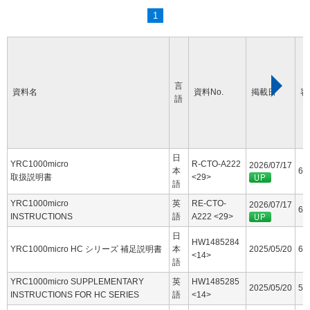
1
言
資料名
資料No.
掲載日
容
語
日
YRC1000micro
R-CTO-A222
2026/07/17
本
60
取扱説明書
<29>
語
YRC1000micro
英
RE-CTO-
2026/07/17
63
INSTRUCTIONS
語
A222 <29>
日
HW1485284
YRC1000micro HC シリーズ 補足説明書
本
2025/05/20
6.
<14>
語
YRC1000micro SUPPLEMENTARY
英
HW1485285
2025/05/20
5.
INSTRUCTIONS FOR HC SERIES
語
<14>