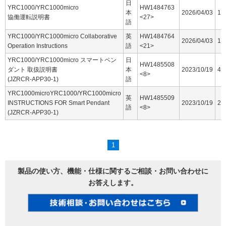
日
YRC1000/YRC1000micro
HW1484763
本
2026/04/03
16
協働運転説明書
<27>
語
YRC1000/YRC1000micro Collaborative
英
HW1484764
2026/04/03
15
Operation Instructions
語
<21>
YRC1000/YRC1000micro スマートペン
日
HW1485508
ダント 取扱説明書
本
2023/10/19
44
<8>
(JZRCR-APP30-1)
語
YRC1000microYRC1000/YRC1000micro
英
HW1485509
INSTRUCTIONS FOR Smart Pendant
2023/10/19
25
語
<8>
(JZRCR-APP30-1)
1
製品の使い方、機能・仕様に関するご相談・お問い合わせに
お答えします。