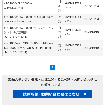
日
YRC1000/YRC1000micro
HW1484763
本
2026/04/03
16
協働運転説明書
<27>
語
YRC1000/YRC1000micro Collaborative
英
HW1484764
2026/04/03
15
Operation Instructions
語
<21>
YRC1000/YRC1000micro スマートペン
日
HW1485508
ダント 取扱説明書
本
2023/10/19
44
<8>
(JZRCR-APP30-1)
語
YRC1000microYRC1000/YRC1000micro
英
HW1485509
INSTRUCTIONS FOR Smart Pendant
2023/10/19
25
語
<8>
(JZRCR-APP30-1)
1
製品の使い方、機能・仕様に関するご相談・お問い合わせに
お答えします。