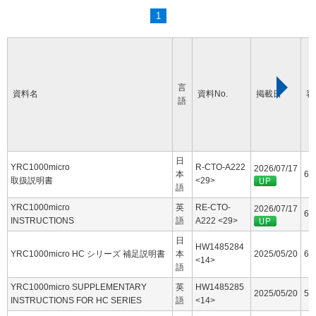
1
言
資料名
資料No.
掲載日
容
語
日
YRC1000micro
R-CTO-A222
2026/07/17
本
60
取扱説明書
<29>
語
YRC1000micro
英
RE-CTO-
2026/07/17
63
INSTRUCTIONS
語
A222 <29>
日
HW1485284
YRC1000micro HC シリーズ 補足説明書
本
2025/05/20
6.
<14>
語
YRC1000micro SUPPLEMENTARY
英
HW1485285
2025/05/20
5.
INSTRUCTIONS FOR HC SERIES
語
<14>