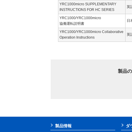
YRC1000micro SUPPLEMENTARY
英
INSTRUCTIONS FOR HC SERIES
YRC1000/YRC1000micro
日
協働運転説明書
YRC1000/YRC1000micro Collaborative
英
Operation Instructions
製品の
製品情報
ダ