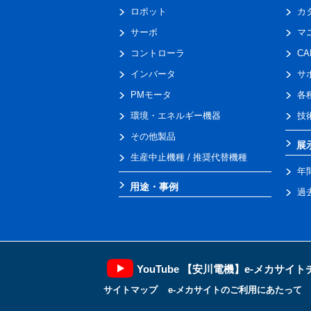
ロボット
カ
サーボ
マ
コントローラ
C
インバータ
サ
PMモータ
各
環境・エネルギー機器
技
その他製品
展
生産中止機種 / 推奨代替機種
年
用途・事例
過
YouTube 【安川電機】e-メカサイ
サイトマップ
e-メカサイトのご利用にあたって