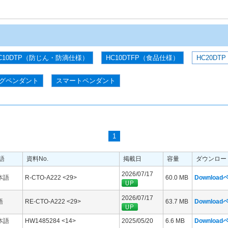
C10DTP（防じん・防滴仕様）
HC10DTFP（食品仕様）
HC20DTP
グペンダント
スマートペンダント
1
語
資料No.
掲載日
容量
ダウンロー
2026/07/17
本語
R-CTO-A222 <29>
60.0 MB
Downloa
2026/07/17
語
RE-CTO-A222 <29>
63.7 MB
Downloa
本語
HW1485284 <14>
2025/05/20
6.6 MB
Downloa