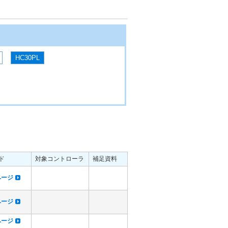
HC30PL
ド
対象コントローラ
補足資料
dページ
dページ
dページ