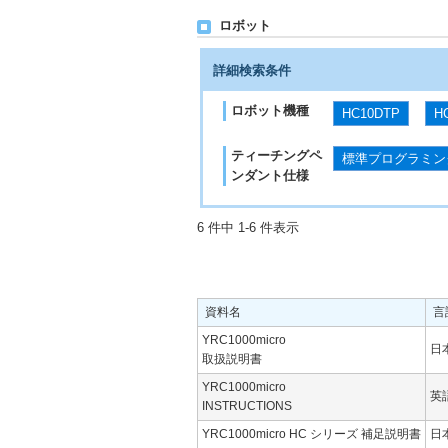
ロボット
詳細検索条件
ロボット機種
HC10DTP
H
ティーチングペ
標準プログラミン
ンダント仕様
6 件中 1-6 件表示
資料名
言
YRC1000micro
日
取扱説明書
YRC1000micro
英
INSTRUCTIONS
YRC1000micro HC シリーズ 補足説明書
日