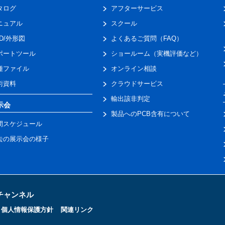
タログ
アフターサービス
ニュアル
スクール
AD/外形図
よくあるご質問（FAQ）
ポートツール
ショールーム（実機評価など）
種ファイル
オンライン相談
術資料
クラウドサービス
輸出該非判定
示会
製品へのPCB含有について
間スケジュール
去の展示会の様子
トチャンネル
個人情報保護方針
関連リンク