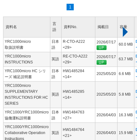
1
言
資料名
資料No.
掲載日
容量
語
YRC1000micro
日本
R-CTO-A222
D
2026/07/17
60.0 MB
取扱説明書
語
<29>
ー
YRC1000micro
RE-CTO-A222
D
2026/07/17
英語
63.7 MB
INSTRUCTIONS
<29>
ー
YRC1000micro HC シリ
日本
HW1485284
D
2025/05/20
6.6 MB
ーズ 補足説明書
語
<14>
ー
YRC1000micro
SUPPLEMENTARY
HW1485285
D
英語
2025/05/20
5.8 MB
INSTRUCTIONS FOR HC
<14>
ー
SERIES
YRC1000/YRC1000micro
日本
HW1484763
D
2026/04/03
16.3 MB
協働運転説明書
語
<27>
ー
YRC1000/YRC1000micro
HW1484764
D
Collaborative Operation
英語
2026/04/03
15.9 MB
<21>
ー
Instructions