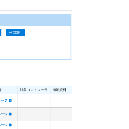
HC30PL
ド
対象コントローラ
補足資料
dページ
dページ
dページ