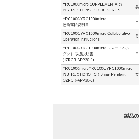
YRC1000micro SUPPLEMENTARY
英
INSTRUCTIONS FOR HC SERIES
YRC1000/YRC1000micro
日
協働運転説明書
YRC1000/YRC1000micro Collaborative
英
Operation Instructions
YRC1000/YRC1000micro スマートペン
ダント 取扱説明書
日
(JZRCR-APP30-1)
YRC1000microYRC1000/YRC1000micro
INSTRUCTIONS FOR Smart Pendant
英
(JZRCR-APP30-1)
製品の