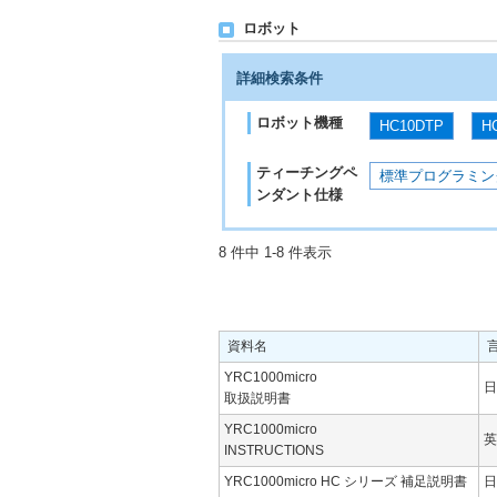
ロボット
詳細検索条件
ロボット機種
HC10DTP
H
ティーチングペ
標準プログラミン
ンダント仕様
8 件中 1-8 件表示
資料名
YRC1000micro
日
取扱説明書
YRC1000micro
英
INSTRUCTIONS
YRC1000micro HC シリーズ 補足説明書
日