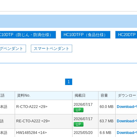
C10DTP（防じん・防滴仕様）
HC10DTFP（食品仕様）
HC20DTP
グペンダント
スマートペンダント
1
言語
資料No.
掲載日
容量
ダウンロー
2026/07/17
本語
R-CTO-A222 <29>
60.0 MB
Downloa
2026/07/17
語
RE-CTO-A222 <29>
63.7 MB
Downloa
本語
HW1485284 <14>
2025/05/20
6.6 MB
Downloa