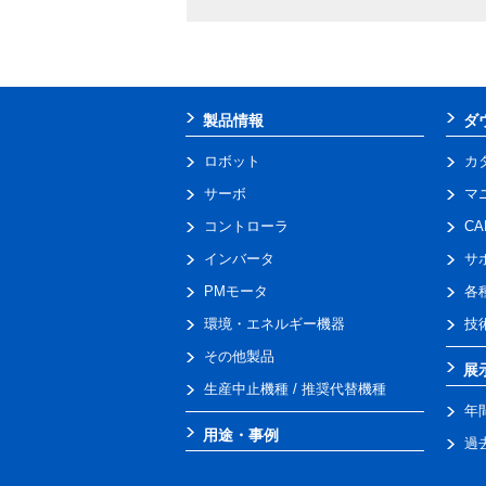
製品情報
ダ
ロボット
カ
サーボ
マ
コントローラ
C
インバータ
サ
PMモータ
各
環境・エネルギー機器
技
その他製品
展
生産中止機種 / 推奨代替機種
年
用途・事例
過