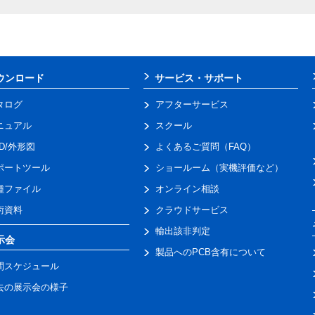
ウンロード
サービス・サポート
タログ
アフターサービス
ニュアル
スクール
AD/外形図
よくあるご質問（FAQ）
ポートツール
ショールーム（実機評価など）
種ファイル
オンライン相談
術資料
クラウドサービス
輸出該非判定
示会
製品へのPCB含有について
間スケジュール
去の展示会の様子