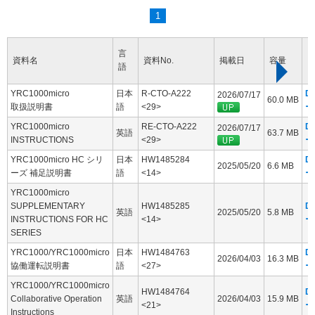
1
言
資料名
資料No.
掲載日
容量
語
YRC1000micro
日本
R-CTO-A222
D
2026/07/17
60.0 MB
取扱説明書
語
<29>
ー
YRC1000micro
RE-CTO-A222
D
2026/07/17
英語
63.7 MB
INSTRUCTIONS
<29>
ー
YRC1000micro HC シリ
日本
HW1485284
D
2025/05/20
6.6 MB
ーズ 補足説明書
語
<14>
ー
YRC1000micro
SUPPLEMENTARY
HW1485285
D
英語
2025/05/20
5.8 MB
INSTRUCTIONS FOR HC
<14>
ー
SERIES
YRC1000/YRC1000micro
日本
HW1484763
D
2026/04/03
16.3 MB
協働運転説明書
語
<27>
ー
YRC1000/YRC1000micro
HW1484764
D
Collaborative Operation
英語
2026/04/03
15.9 MB
<21>
ー
Instructions