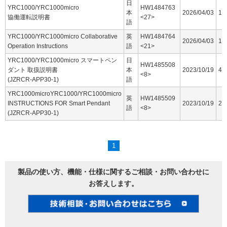
日
YRC1000/YRC1000micro
HW1484763
本
2026/04/03
16
協働運転説明書
<27>
語
YRC1000/YRC1000micro Collaborative
英
HW1484764
2026/04/03
15
Operation Instructions
語
<21>
YRC1000/YRC1000micro スマートペン
日
HW1485508
ダント 取扱説明書
本
2023/10/19
44
<8>
(JZRCR-APP30-1)
語
YRC1000microYRC1000/YRC1000micro
英
HW1485509
INSTRUCTIONS FOR Smart Pendant
2023/10/19
25
語
<8>
(JZRCR-APP30-1)
1
製品の使い方、機能・仕様に関するご相談・お問い合わせに
お答えします。