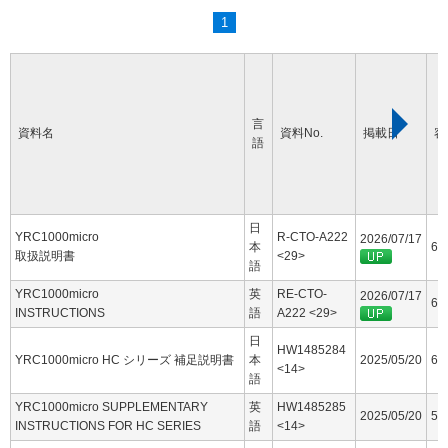
1
言
資料名
資料No.
掲載日
容
語
日
YRC1000micro
R-CTO-A222
2026/07/17
本
60
取扱説明書
<29>
語
YRC1000micro
英
RE-CTO-
2026/07/17
63
INSTRUCTIONS
語
A222 <29>
日
HW1485284
YRC1000micro HC シリーズ 補足説明書
本
2025/05/20
6.
<14>
語
YRC1000micro SUPPLEMENTARY
英
HW1485285
2025/05/20
5.
INSTRUCTIONS FOR HC SERIES
語
<14>