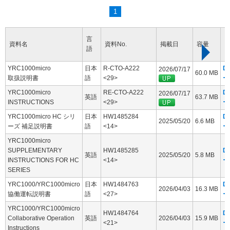
1
言
資料名
資料No.
掲載日
容量
語
YRC1000micro
日本
R-CTO-A222
D
2026/07/17
60.0 MB
取扱説明書
語
<29>
ー
YRC1000micro
RE-CTO-A222
D
2026/07/17
英語
63.7 MB
INSTRUCTIONS
<29>
ー
YRC1000micro HC シリ
日本
HW1485284
D
2025/05/20
6.6 MB
ーズ 補足説明書
語
<14>
ー
YRC1000micro
SUPPLEMENTARY
HW1485285
D
英語
2025/05/20
5.8 MB
INSTRUCTIONS FOR HC
<14>
ー
SERIES
YRC1000/YRC1000micro
日本
HW1484763
D
2026/04/03
16.3 MB
協働運転説明書
語
<27>
ー
YRC1000/YRC1000micro
HW1484764
D
Collaborative Operation
英語
2026/04/03
15.9 MB
<21>
ー
Instructions