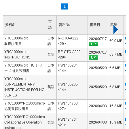
1
言
資料名
資料No.
掲載日
容量
語
YRC1000micro
日本
R-CTO-A222
D
2026/07/17
60.0 MB
取扱説明書
語
<29>
ー
YRC1000micro
RE-CTO-A222
D
2026/07/17
英語
63.7 MB
INSTRUCTIONS
<29>
ー
YRC1000micro HC シリ
日本
HW1485284
D
2025/05/20
6.6 MB
ーズ 補足説明書
語
<14>
ー
YRC1000micro
SUPPLEMENTARY
HW1485285
D
英語
2025/05/20
5.8 MB
INSTRUCTIONS FOR HC
<14>
ー
SERIES
YRC1000/YRC1000micro
日本
HW1484763
D
2026/04/03
16.3 MB
協働運転説明書
語
<27>
ー
YRC1000/YRC1000micro
HW1484764
D
Collaborative Operation
英語
2026/04/03
15.9 MB
<21>
ー
Instructions