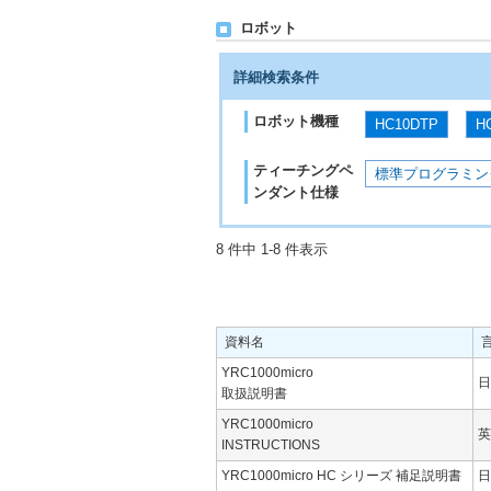
ロボット
詳細検索条件
ロボット機種
HC10DTP
H
ティーチングペ
標準プログラミン
ンダント仕様
8 件中 1-8 件表示
資料名
YRC1000micro
日
取扱説明書
YRC1000micro
英
INSTRUCTIONS
YRC1000micro HC シリーズ 補足説明書
日