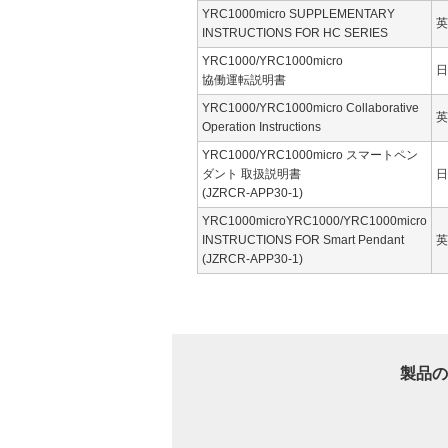
YRC1000micro SUPPLEMENTARY
英
INSTRUCTIONS FOR HC SERIES
YRC1000/YRC1000micro
日
協働運転説明書
YRC1000/YRC1000micro Collaborative
英
Operation Instructions
YRC1000/YRC1000micro スマートペン
ダント 取扱説明書
日
(JZRCR-APP30-1)
YRC1000microYRC1000/YRC1000micro
INSTRUCTIONS FOR Smart Pendant
英
(JZRCR-APP30-1)
製品の