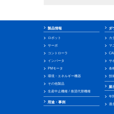
製品情報
ダ
ロボット
カ
サーボ
マ
コントローラ
C
インバータ
サ
PMモータ
各
環境・エネルギー機器
技
その他製品
展
生産中止機種 / 推奨代替機種
年
用途・事例
過