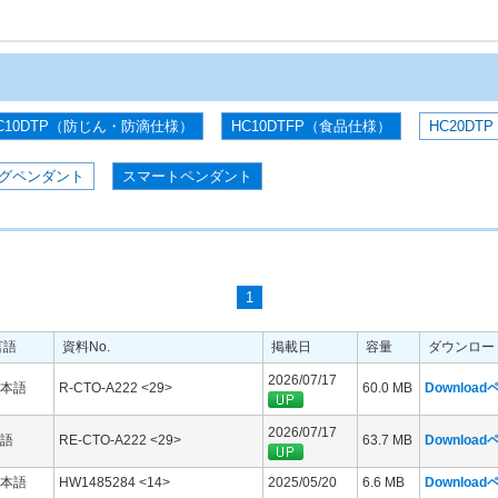
C10DTP（防じん・防滴仕様）
HC10DTFP（食品仕様）
HC20DTP
グペンダント
スマートペンダント
1
言語
資料No.
掲載日
容量
ダウンロー
2026/07/17
本語
R-CTO-A222 <29>
60.0 MB
Downloa
2026/07/17
語
RE-CTO-A222 <29>
63.7 MB
Downloa
本語
HW1485284 <14>
2025/05/20
6.6 MB
Downloa