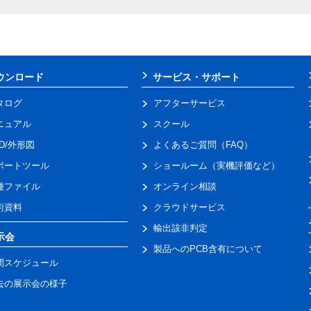
ウンロード
サービス・サポート
タログ
アフターサービス
ニュアル
スクール
AD/外形図
よくあるご質問（FAQ）
ポートツール
ショールーム（実機評価など）
種ファイル
オンライン相談
術資料
クラウドサービス
輸出該非判定
示会
製品へのPCB含有について
間スケジュール
去の展示会の様子