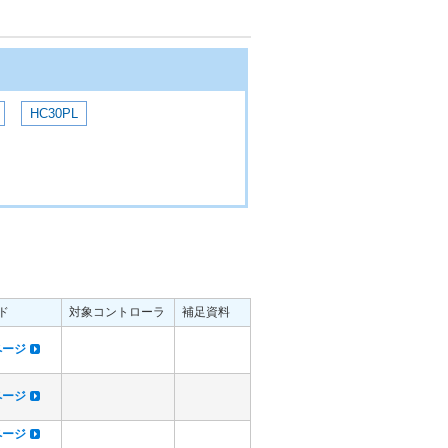
HC30PL
ド
対象コントローラ
補足資料
dページ
dページ
dページ