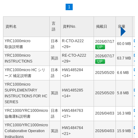
1
言
資料名
資料No.
掲載日
容量
語
YRC1000micro
日本
R-CTO-A222
D
2026/07/17
60.0 MB
取扱説明書
語
<29>
ー
YRC1000micro
RE-CTO-A222
D
2026/07/17
英語
63.7 MB
INSTRUCTIONS
<29>
ー
YRC1000micro HC シリ
日本
HW1485284
D
2025/05/20
6.6 MB
ーズ 補足説明書
語
<14>
ー
YRC1000micro
SUPPLEMENTARY
HW1485285
D
英語
2025/05/20
5.8 MB
INSTRUCTIONS FOR HC
<14>
ー
SERIES
YRC1000/YRC1000micro
日本
HW1484763
D
2026/04/03
16.3 MB
協働運転説明書
語
<27>
ー
YRC1000/YRC1000micro
HW1484764
D
Collaborative Operation
英語
2026/04/03
15.9 MB
<21>
ー
Instructions