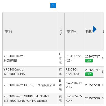
1
言
資料名
資料No.
掲載日
容
語
日
YRC1000micro
R-CTO-A222
2026/07/17
本
60
取扱説明書
<29>
語
YRC1000micro
英
RE-CTO-
2026/07/17
63
INSTRUCTIONS
語
A222 <29>
日
HW1485284
YRC1000micro HC シリーズ 補足説明書
本
2025/05/20
6.
<14>
語
YRC1000micro SUPPLEMENTARY
英
HW1485285
2025/05/20
5.
INSTRUCTIONS FOR HC SERIES
語
<14>