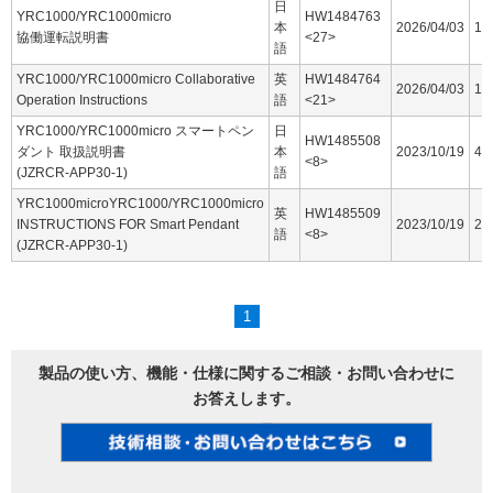
日
YRC1000/YRC1000micro
HW1484763
本
2026/04/03
16
協働運転説明書
<27>
語
YRC1000/YRC1000micro Collaborative
英
HW1484764
2026/04/03
15
Operation Instructions
語
<21>
YRC1000/YRC1000micro スマートペン
日
HW1485508
ダント 取扱説明書
本
2023/10/19
44
<8>
(JZRCR-APP30-1)
語
YRC1000microYRC1000/YRC1000micro
英
HW1485509
INSTRUCTIONS FOR Smart Pendant
2023/10/19
25
語
<8>
(JZRCR-APP30-1)
1
製品の使い方、機能・仕様に関するご相談・お問い合わせに
お答えします。